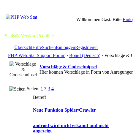
Willkommen Gast. Bitte
Einl
Statistik Version 25 online.
Übersicht
Hilfe
Suchen
Einloggen
Registrieren
PHP-Web-Stat Support Forum
›
Board (Deutsch)
› Vorschläge & 
Vorschläge & Codeschnipsel
Hier können Vorschläge in Form von Anregungen 
Seiten:
1
2
3
4
Betreff
Neue Funktion Spider/Crawler
android wird nicht erkannt und nicht
angezeigt