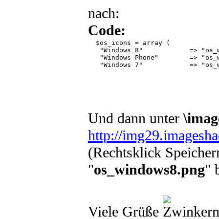
nach:
Code:
  $os_icons = array (

   "Windows 8"            => "os_w
   "Windows Phone"        => "os_w
   "Windows 7"            => "os_w
Und dann unter
\imag
http://img29.imagesh
(Rechtsklick Speicher
"
os_windows8.png
" 
Viele Grüße