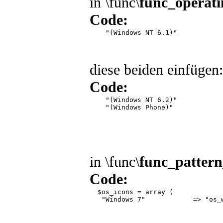
in \func\
func_operat
Code:
    "(Windows NT 6.1)"            
diese beiden einfügen:
Code:
    "(Windows NT 6.2)"            
    "(Windows Phone)"            
in \func\
func_pattern
Code:
  $os_icons = array (

   "Windows 7"            => "os_w