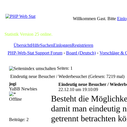
Willkommen Gast. Bitte
Einl
Statistik Version 25 online.
Übersicht
Hilfe
Suchen
Einloggen
Registrieren
PHP-Web-Stat Support Forum
›
Board (Deutsch)
›
Vorschläge & 
Seiten: 1
Eindeutig neue Besucher / Wiederbesucher (Gelesen: 7219 mal)
jogi
Eindeutig neue Besucher / Wiederb
YaBB Newbies
22.12.10 um 19:10:09
Besteht die Möglichke
Offline
damit man eindeutig 
getrennt betrachten kö
Beiträge: 2