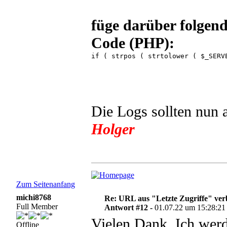
füge darüber folgend
Code (PHP):
if ( strpos ( strtolower ( $_SERV
Die Logs sollten nun 
Holger
Zum Seitenanfang
michi8768
Re: URL aus "Letzte Zugriffe" ve
Full Member
Antwort #12 -
01.07.22 um 15:28:21
Vielen Dank. Ich wer
Offline