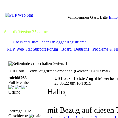
Willkommen Gast. Bitte
Einl
Statistik Version 25 online.
Übersicht
Hilfe
Suchen
Einloggen
Registrieren
PHP-Web-Stat Support Forum
›
Board (Deutsch)
›
Probleme & Fr
Seiten: 1
URL aus "Letzte Zugriffe" verbannen (Gelesen: 14703 mal)
michi8768
URL aus "Letzte Zugriffe" verban
Full Member
23.05.22 um 18:18:15
Hallo,
Offline
mit Bezug auf diesen
Beiträge: 192
Geschlecht: