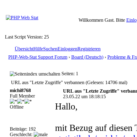
Willkommen Gast. Bitte
Einl
Last Script Version: 25
Übersicht
Hilfe
Suchen
Einloggen
Registrieren
PHP-Web-Stat Support Forum
›
Board (Deutsch)
›
Probleme & Fr
Seiten: 1
URL aus "Letzte Zugriffe" verbannen (Gelesen: 14706 mal)
michi8768
URL aus "Letzte Zugriffe" verban
Full Member
23.05.22 um 18:18:15
Hallo,
Offline
mit Bezug auf diesen
Beiträge: 192
Geschlecht: