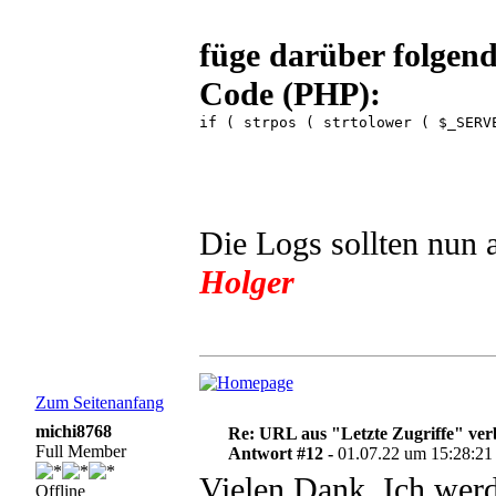
füge darüber folgend
Code (PHP):
if ( strpos ( strtolower ( $_SERV
Die Logs sollten nun 
Holger
Zum Seitenanfang
michi8768
Re: URL aus "Letzte Zugriffe" ve
Full Member
Antwort #12 -
01.07.22 um 15:28:21
Vielen Dank. Ich wer
Offline