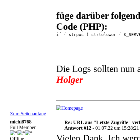
füge darüber folgend
Code (PHP):
if ( strpos ( strtolower ( $_SERV
Die Logs sollten nun 
Holger
Zum Seitenanfang
michi8768
Re: URL aus "Letzte Zugriffe" ve
Full Member
Antwort #12 -
01.07.22 um 15:28:21
Vielen Dank. Ich wer
Offline