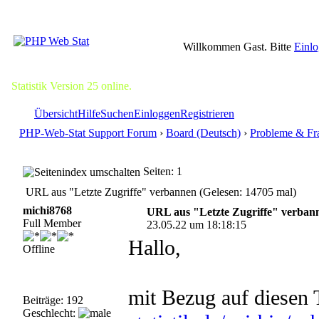
Willkommen Gast. Bitte
Einl
Statistik Version 25 online.
Übersicht
Hilfe
Suchen
Einloggen
Registrieren
PHP-Web-Stat Support Forum
›
Board (Deutsch)
›
Probleme & Fr
Seiten: 1
URL aus "Letzte Zugriffe" verbannen (Gelesen: 14705 mal)
michi8768
URL aus "Letzte Zugriffe" verban
Full Member
23.05.22 um 18:18:15
Hallo,
Offline
mit Bezug auf diesen
Beiträge: 192
Geschlecht: