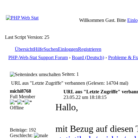
Willkommen Gast. Bitte
Einl
Last Script Version: 25
Übersicht
Hilfe
Suchen
Einloggen
Registrieren
PHP-Web-Stat Support Forum
›
Board (Deutsch)
›
Probleme & Fr
Seiten: 1
URL aus "Letzte Zugriffe" verbannen (Gelesen: 14704 mal)
michi8768
URL aus "Letzte Zugriffe" verban
Full Member
23.05.22 um 18:18:15
Hallo,
Offline
mit Bezug auf diesen
Beiträge: 192
Geschlecht: