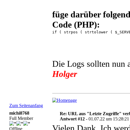
füge darüber folgend
Code (PHP):
if ( strpos ( strtolower ( $_SERV
Die Logs sollten nun 
Holger
Zum Seitenanfang
michi8768
Re: URL aus "Letzte Zugriffe" ve
Full Member
Antwort #12 -
01.07.22 um 15:28:21
Vielen Dank. Ich wer
Offline