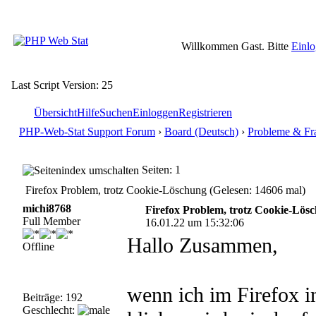
Willkommen Gast. Bitte
Einl
Last Script Version: 25
Übersicht
Hilfe
Suchen
Einloggen
Registrieren
PHP-Web-Stat Support Forum
›
Board (Deutsch)
›
Probleme & Fr
Seiten: 1
Firefox Problem, trotz Cookie-Löschung (Gelesen: 14606 mal)
michi8768
Firefox Problem, trotz Cookie-Lös
Full Member
16.01.22 um 15:32:06
Hallo Zusammen,
Offline
wenn ich im Firefox i
Beiträge: 192
Geschlecht: