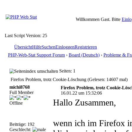
Willkommen Gast. Bitte
Einl
Last Script Version: 25
Übersicht
Hilfe
Suchen
Einloggen
Registrieren
PHP-Web-Stat Support Forum
›
Board (Deutsch)
›
Probleme & Fr
Seiten: 1
Firefox Problem, trotz Cookie-Löschung (Gelesen: 14607 mal)
michi8768
Firefox Problem, trotz Cookie-Lös
Full Member
16.01.22 um 15:32:06
Hallo Zusammen,
Offline
wenn ich im Firefox i
Beiträge: 192
Geschlecht: