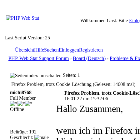
Willkommen Gast. Bitte
Einl
Last Script Version: 25
Übersicht
Hilfe
Suchen
Einloggen
Registrieren
PHP-Web-Stat Support Forum
›
Board (Deutsch)
›
Probleme & Fr
Seiten: 1
Firefox Problem, trotz Cookie-Löschung (Gelesen: 14608 mal)
michi8768
Firefox Problem, trotz Cookie-Lös
Full Member
16.01.22 um 15:32:06
Hallo Zusammen,
Offline
wenn ich im Firefox i
Beiträge: 192
Geschlecht: