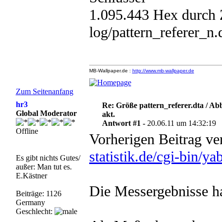
1.095.443 Hex durch Z
log/pattern_referer_n.
MB-Wallpaper.de :
http://www.mb-wallpaper.de
Zum Seitenanfang
hr3
Re: Größe pattern_referer.dta / A
Global Moderator
akt.
Antwort #1 -
20.06.11 um 14:32:19
Offline
Vorherigen Beitrag v
statistik.de/cgi-bin
Es gibt nichts Gutes/
außer: Man tut es.
E.Kästner
Die Messergebnisse ha
Beiträge: 1126
Germany
Geschlecht: