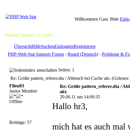
Willkommen Gast. Bitte
Einl
Statistik Version 25 online.
Übersicht
Hilfe
Suchen
Einloggen
Registrieren
PHP-Web-Stat Support Forum
›
Board (Deutsch)
›
Probleme & Fr
Seiten: 1
Re: Größe pattern_referer.dta / Abbruch bei Cache akt. (Gelesen
Filou83
Re: Größe pattern_referer.dta / A
Junior Member
akt.
20.06.11 um 14:00:35
Offline
Hallo hr3,
Beiträge: 57
mich hat es auch mal