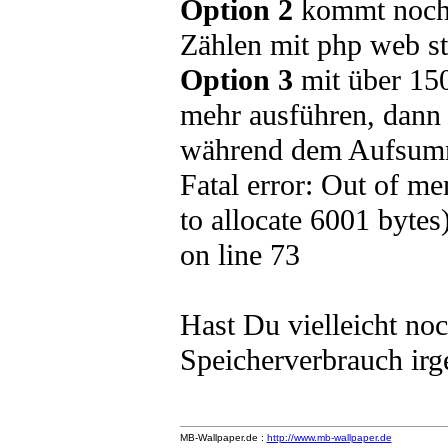
Option 2
kommt noch n
Zählen mit php web sta
Option 3
mit über 150
mehr ausführen, dann 
während dem Aufsumm
Fatal error: Out of m
to allocate 6001 bytes)
on line 73
Hast Du vielleicht no
Speicherverbrauch ir
MB-Wallpaper.de :
http://www.mb-wallpaper.de