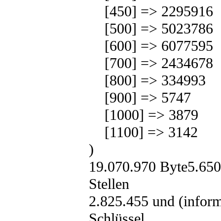
[450] => 2295916
[500] => 5023786
[600] => 6077595
[700] => 2434678
[800] => 334993
[900] => 5747
[1000] => 3879
[1100] => 3142
)
19.070.970 Byte5.650
Stellen
2.825.455 und (inform
Schlüssel