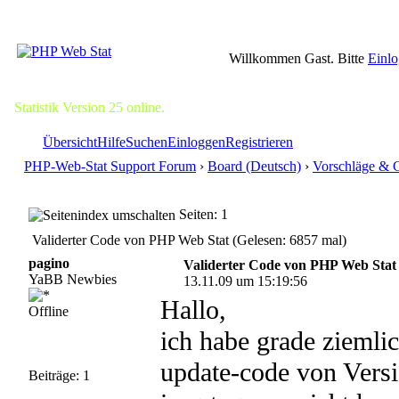
Willkommen Gast. Bitte
Einl
Statistik Version 25 online.
Übersicht
Hilfe
Suchen
Einloggen
Registrieren
PHP-Web-Stat Support Forum
›
Board (Deutsch)
›
Vorschläge & 
Seiten: 1
Validerter Code von PHP Web Stat (Gelesen: 6857 mal)
pagino
Validerter Code von PHP Web Stat
YaBB Newbies
13.11.09 um 15:19:56
Hallo,
Offline
ich habe grade ziemli
update-code von Versi
Beiträge: 1