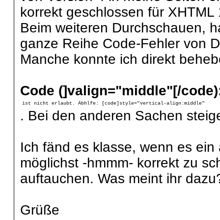
korrekt geschlossen für XHTML 1.
Beim weiteren Durchschauen, h
ganze Reihe Code-Fehler von Da
Manche konnte ich direkt behebe
Code (]valign="middle"[/code)
ist nicht erlaubt. Abhlfe: [code]style="vertical-align:middle"
. Bei den anderen Sachen steige 
Ich fänd es klasse, wenn es ein a
möglichst -hmmm- korrekt zu sc
auftauchen. Was meint ihr dazu
Grüße