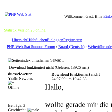
Willkommen Gast. Bitte
Einl
Statistik Version 25 online.
Übersicht
Hilfe
Suchen
Einloggen
Registrieren
PHP-Web-Stat Support Forum
›
Board (Deutsch)
›
Weiterführende
Seiten: 1
Download funktioniert nicht (Gelesen: 13926 mal)
duessel-wetter
Download funktioniert nicht
YaBB Newbies
24.07.09 um 10:42:38
Hallo,
Offline
wollte gerade mir die 
Beiträge: 3
Geschlecht: