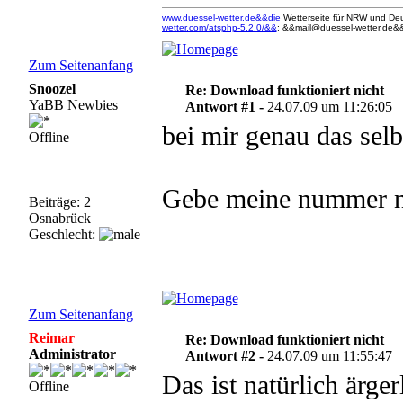
www.duessel-wetter.de&&die
Wetterseite für NRW und Deu
wetter.com/atsphp-5.2.0/&&
; &&mail@duessel-wetter.de&&
Zum Seitenanfang
Snoozel
Re: Download funktioniert nicht
YaBB Newbies
Antwort #1 -
24.07.09 um 11:26:05
bei mir genau das selb
Offline
Gebe meine nummer n
Beiträge: 2
Osnabrück
Geschlecht:
Zum Seitenanfang
Reimar
Re: Download funktioniert nicht
Administrator
Antwort #2 -
24.07.09 um 11:55:47
Das ist natürlich ärg
Offline