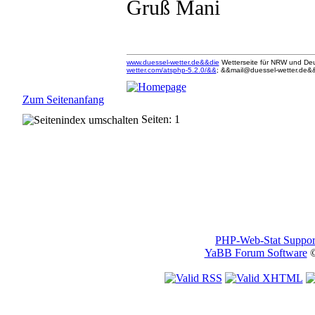
Gruß Mani
www.duessel-wetter.de&&die
Wetterseite für NRW und Deu
wetter.com/atsphp-5.2.0/&&
; &&mail@duessel-wetter.de&&
Zum Seitenanfang
Seiten: 1
PHP-Web-Stat Suppor
YaBB Forum Software
©