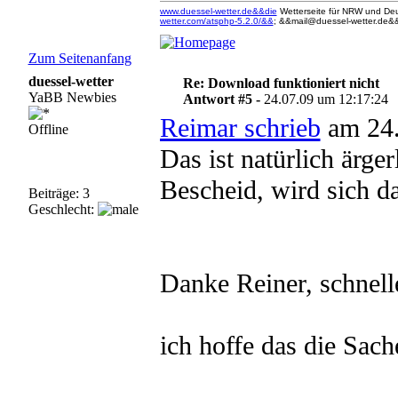
www.duessel-wetter.de&&die
Wetterseite für NRW und Deu
wetter.com/atsphp-5.2.0/&&
; &&mail@duessel-wetter.de&&
Zum Seitenanfang
duessel-wetter
Re: Download funktioniert nicht
YaBB Newbies
Antwort #5 -
24.07.09 um 12:17:24
Reimar schrieb
am 24.
Offline
Das ist natürlich ärge
Bescheid, wird sich d
Beiträge: 3
Geschlecht:
Danke Reiner, schnell
ich hoffe das die Sach