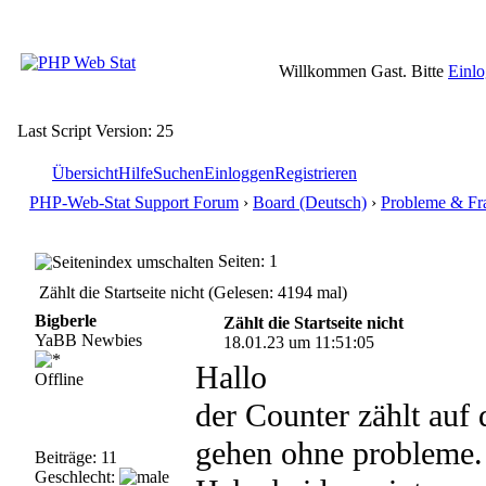
Willkommen Gast. Bitte
Einl
Last Script Version: 25
Übersicht
Hilfe
Suchen
Einloggen
Registrieren
PHP-Web-Stat Support Forum
›
Board (Deutsch)
›
Probleme & Fr
Seiten: 1
Zählt die Startseite nicht (Gelesen: 4194 mal)
Bigberle
Zählt die Startseite nicht
YaBB Newbies
18.01.23 um 11:51:05
Hallo
Offline
der Counter zählt auf
gehen ohne probleme.
Beiträge: 11
Geschlecht: