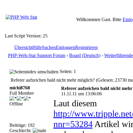
Willkommen Gast. Bitte
Einl
Last Script Version: 25
Übersicht
Hilfe
Suchen
Einloggen
Registrieren
PHP-Web-Stat Support Forum
›
Board (Deutsch)
›
Weiterführende
Seiten: 1
Referer aufzeichen bald nicht mehr möglich? (Gelesen: 23730 ma
michi8768
Referer aufzeichen bald nicht mehr
Full Member
11.11.11 um 13:06:06
Laut diesem
Offline
http://www.tripple.ne
nnr=53284
Artikel wir
Beiträge: 192
Geschlecht: