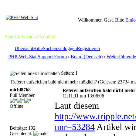
Willkommen Gast. Bitte
Einl
Statistik Version 25 online.
Übersicht
Hilfe
Suchen
Einloggen
Registrieren
PHP-Web-Stat Support Forum
›
Board (Deutsch)
›
Weiterführende
Seiten: 1
Referer aufzeichen bald nicht mehr möglich? (Gelesen: 23734 ma
michi8768
Referer aufzeichen bald nicht mehr
Full Member
11.11.11 um 13:06:06
Laut diesem
Offline
http://www.tripple.ne
nnr=53284
Artikel wir
Beiträge: 192
Geschlecht: