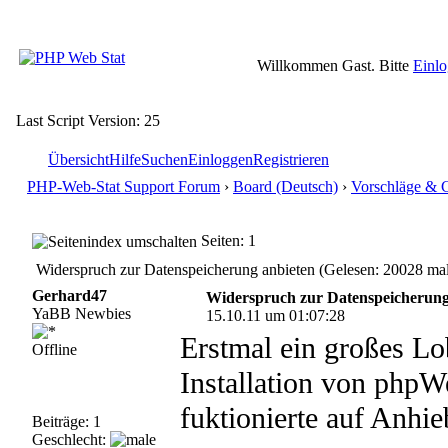
Willkommen Gast. Bitte
Einl
Last Script Version: 25
Übersicht
Hilfe
Suchen
Einloggen
Registrieren
PHP-Web-Stat Support Forum
›
Board (Deutsch)
›
Vorschläge & 
Seiten: 1
Widerspruch zur Datenspeicherung anbieten (Gelesen: 20028 mal
Gerhard47
Widerspruch zur Datenspeicherung
YaBB Newbies
15.10.11 um 01:07:28
Erstmal ein großes Lob
Offline
Installation von phpW
fuktionierte auf Anhi
Beiträge: 1
Geschlecht: