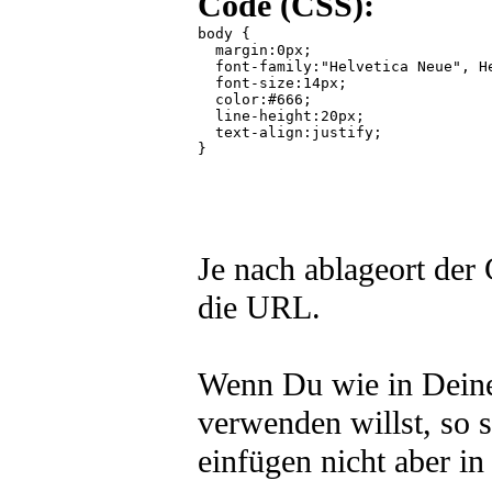
Code (CSS):
body {

  margin:0px;

  font-family:"Helvetica Neue", He
  font-size:14px;

  color:#666;

  line-height:20px;

  text-align:justify;

} 

Je nach ablageort der 
die URL.
Wenn Du wie in Deine
verwenden willst, so s
einfügen nicht aber in