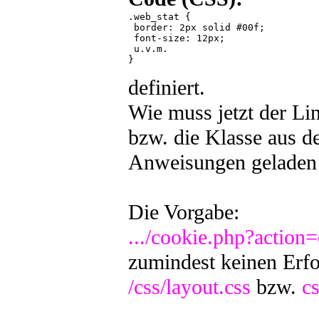
.web_stat {

 border: 2px solid #00f;

 font-size: 12px;

 u.v.m.

} 

definiert.
Wie muss jetzt der Lin
bzw. die Klasse aus d
Anweisungen geladen
Die Vorgabe:
.../cookie.php?action
zumindest keinen Erfo
/css/layout.css
bzw.
cs