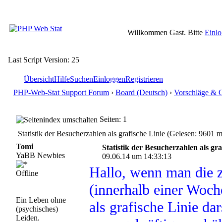
Willkommen Gast. Bitte
Einl
Last Script Version: 25
Übersicht
Hilfe
Suchen
Einloggen
Registrieren
PHP-Web-Stat Support Forum
›
Board (Deutsch)
›
Vorschläge & 
Seiten: 1
Statistik der Besucherzahlen als grafische Linie (Gelesen: 9601 m
Tomi
Statistik der Besucherzahlen als gra
YaBB Newbies
09.06.14 um 14:33:13
Hallo, wenn man die z
Offline
(innerhalb einer Woch
Ein Leben ohne
als grafische Linie da
(psychisches)
Leiden.