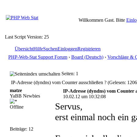
Willkommen Gast. Bitte
Einl
Last Script Version: 25
Übersicht
Hilfe
Suchen
Einloggen
Registrieren
PHP-Web-Stat Support Forum
›
Board (Deutsch)
›
Vorschläge & 
Seiten: 1
IP-Adresse (dyndns) vom Counter ausschließen ? (Gelesen: 1206
matze
IP-Adresse (dyndns) vom Counter a
YaBB Newbies
10.02.12 um 10:32:08
Servus,
Offline
erst einmal noch ein 
Beiträge: 12