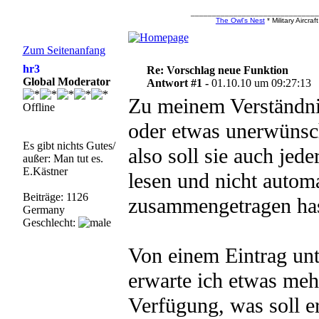
_____________________________
The Owl's Nest
* Military Aircr
Zum Seitenanfang
hr3
Re: Vorschlag neue Funktion
Global Moderator
Antwort #1 -
01.10.10 um 09:27:13
Zu meinem Verständnis
Offline
oder etwas unerwünsch
Es gibt nichts Gutes/
also soll sie auch jed
außer: Man tut es.
E.Kästner
lesen und nicht autom
Beiträge: 1126
zusammengetragen has
Germany
Geschlecht:
Von einem Eintrag un
erwarte ich etwas meh
Verfügung, was soll e