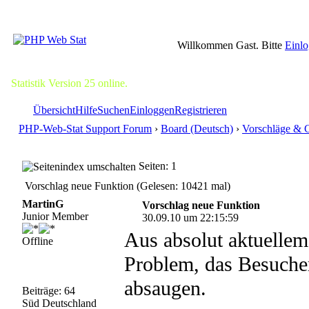
Willkommen Gast. Bitte
Einl
Statistik Version 25 online.
Übersicht
Hilfe
Suchen
Einloggen
Registrieren
PHP-Web-Stat Support Forum
›
Board (Deutsch)
›
Vorschläge & 
Seiten: 1
Vorschlag neue Funktion (Gelesen: 10421 mal)
MartinG
Vorschlag neue Funktion
Junior Member
30.09.10 um 22:15:59
Aus absolut aktuellem
Offline
Problem, das Besuche
absaugen.
Beiträge: 64
Süd Deutschland