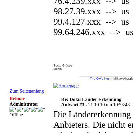
76.4.239.xxx --> us
98.27.39.xxx --> us
99.4.127.xxx --> us
99.64.246.xxx --> u
Beste Grüsse
Martin
_____________________________
The Owl's Nest
* Military Aircr
Zum Seitenanfang
Reimar
Re: Doku Länder Erkennung
Administrator
Antwort #3 -
21.10.10 um 19:53:48
Die Ländererkennung e
Offline
Anbieters. Die nicht 