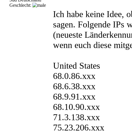
Geschlecht:
Ich habe keine Idee, ob
sagen. Folgende IPs wu
(neueste Länderkennun
wenn euch diese mitge
United States
68.0.86.xxx
68.6.38.xxx
68.9.91.xxx
68.10.90.xxx
71.3.138.xxx
75.23.206.xxx