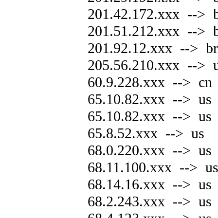
201.42.172.xxx --> 
201.51.212.xxx --> 
201.92.12.xxx --> br
205.56.210.xxx --> 
60.9.228.xxx --> cn
65.10.82.xxx --> us
65.10.82.xxx --> us
65.8.52.xxx --> us
68.0.220.xxx --> us
68.11.100.xxx --> u
68.14.16.xxx --> us
68.2.243.xxx --> us