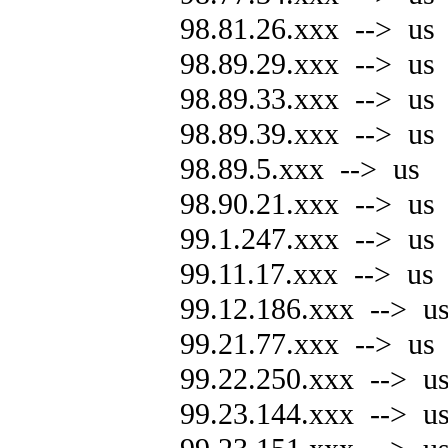
98.81.26.xxx --> us
98.89.29.xxx --> us
98.89.33.xxx --> us
98.89.39.xxx --> us
98.89.5.xxx --> us
98.90.21.xxx --> us
99.1.247.xxx --> us
99.11.17.xxx --> us
99.12.186.xxx --> u
99.21.77.xxx --> us
99.22.250.xxx --> u
99.23.144.xxx --> u