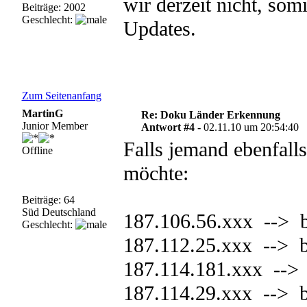
wir derzeit nicht, som
Beiträge: 2002
Geschlecht:
Updates.
Zum Seitenanfang
MartinG
Re: Doku Länder Erkennung
Junior Member
Antwort #4 -
02.11.10 um 20:54:40
Falls jemand ebenfall
Offline
möchte:
Beiträge: 64
Süd Deutschland
187.106.56.xxx --> 
Geschlecht:
187.112.25.xxx --> 
187.114.181.xxx -->
187.114.29.xxx --> 