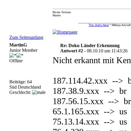
Beste Grüsse
Martin
_____________________________
The Owl's Nest
* Military Aircr
Zum Seitenanfang
MartinG
Re: Doku Länder Erkennung
Junior Member
Antwort #2 -
08.10.10 um 11:43:26
Nicht erkannt mit Ke
Offline
187.114.42.xxx --> 
Beiträge: 64
Süd Deutschland
187.38.9.xxx --> br
Geschlecht:
187.56.15.xxx --> br
65.1.165.xxx --> us
75.13.14.xxx --> us