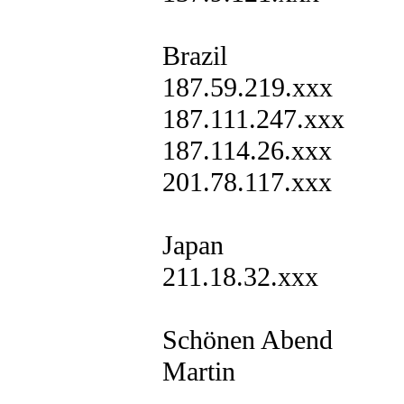
Brazil
187.59.219.xxx
187.111.247.xxx
187.114.26.xxx
201.78.117.xxx
Japan
211.18.32.xxx
Schönen Abend
Martin