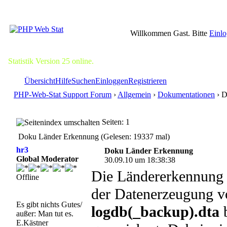
Willkommen Gast. Bitte
Einl
Statistik Version 25 online.
Übersicht
Hilfe
Suchen
Einloggen
Registrieren
PHP-Web-Stat Support Forum
›
Allgemein
›
Dokumentationen
› D
Seiten: 1
Doku Länder Erkennung (Gelesen: 19337 mal)
hr3
Doku Länder Erkennung
Global Moderator
30.09.10 um 18:38:38
Die Ländererkennung 
Offline
der Datenerzeugung v
Es gibt nichts Gutes/
logdb(_backup).dta
b
außer: Man tut es.
E.Kästner