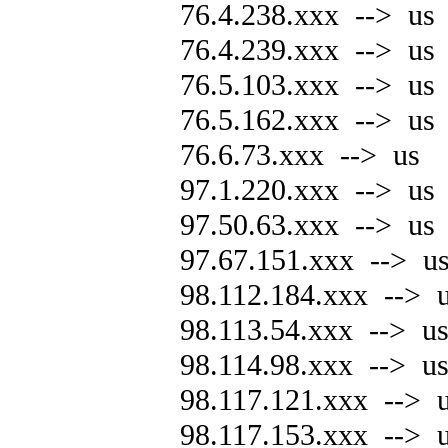
76.4.238.xxx --> us
76.4.239.xxx --> us
76.5.103.xxx --> us
76.5.162.xxx --> us
76.6.73.xxx --> us
97.1.220.xxx --> us
97.50.63.xxx --> us
97.67.151.xxx --> u
98.112.184.xxx --> 
98.113.54.xxx --> u
98.114.98.xxx --> u
98.117.121.xxx --> 
98.117.153.xxx --> 