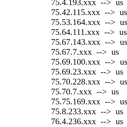
75.4.193.xxx --> us
75.42.115.xxx --> u
75.53.164.xxx --> u
75.64.111.xxx --> us
75.67.143.xxx --> u
75.67.7.xxx --> us
75.69.100.xxx --> u
75.69.23.xxx --> us
75.70.228.xxx --> u
75.70.7.xxx --> us
75.75.169.xxx --> u
75.8.233.xxx --> us
76.4.236.xxx --> us