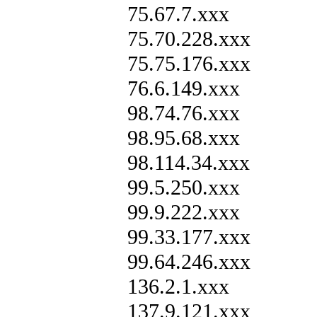
75.67.7.xxx
75.70.228.xxx
75.75.176.xxx
76.6.149.xxx
98.74.76.xxx
98.95.68.xxx
98.114.34.xxx
99.5.250.xxx
99.9.222.xxx
99.33.177.xxx
99.64.246.xxx
136.2.1.xxx
137.9.121.xxx