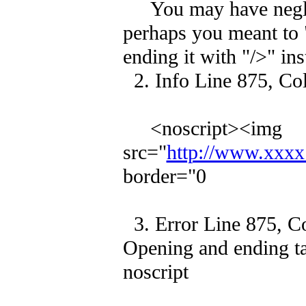
You may have neglect
perhaps you meant to "
ending it with "/>" ins
2. Info Line 875, Col
<noscript><img
src="
http://www.xxxx
border="0
3. Error Line 875, C
Opening and ending t
noscript