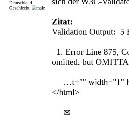
sich der W3C-Validat
Deutschland
Geschlecht:
Zitat:
Validation Output: 5 
1. Error Line 875, C
omitted, but OMITTA
…t="" width="1" he
</html>
✉