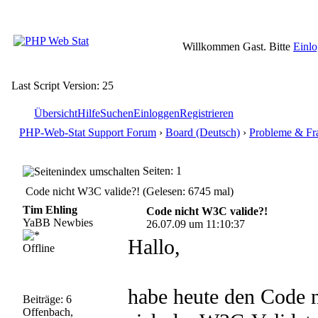
Willkommen Gast. Bitte
Einl
Last Script Version: 25
Übersicht
Hilfe
Suchen
Einloggen
Registrieren
PHP-Web-Stat Support Forum
›
Board (Deutsch)
›
Probleme & Fr
Seiten: 1
Code nicht W3C valide?! (Gelesen: 6745 mal)
Tim Ehling
Code nicht W3C valide?!
YaBB Newbies
26.07.09 um 11:10:37
Hallo,
Offline
habe heute den Code n
Beiträge: 6
Offenbach,