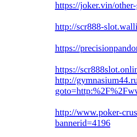
https://joker.vin/oth
http://scr888-slot.wal
https://precisionpand
https://scr888slot.on
http://gymnasium44.ru
goto=http:%2F%2Fwww.
http://www.poker-cru
bannerid=4196