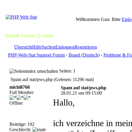
Willkommen Gast. Bitte
Einl
Statistik Version 25 online.
Übersicht
Hilfe
Suchen
Einloggen
Registrieren
PHP-Web-Stat Support Forum
›
Board (Deutsch)
›
Probleme & Fr
Seiten: 1
Spam auf stat/pws.php (Gelesen: 11296 mal)
michi8768
Spam auf stat/pws.php
Full Member
28.01.21 um 09:15:00
Hallo,
Offline
ich verzeichne in mein
Beiträge: 192
Geschlecht: