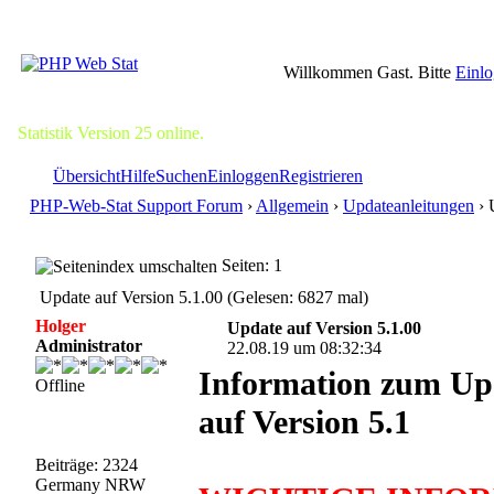
Willkommen Gast. Bitte
Einl
Statistik Version 25 online.
Übersicht
Hilfe
Suchen
Einloggen
Registrieren
PHP-Web-Stat Support Forum
›
Allgemein
›
Updateanleitungen
› 
Seiten: 1
Update auf Version 5.1.00 (Gelesen: 6827 mal)
Holger
Update auf Version 5.1.00
Administrator
22.08.19 um 08:32:34
Information zum Upd
Offline
auf Version 5.1
Beiträge: 2324
Germany NRW