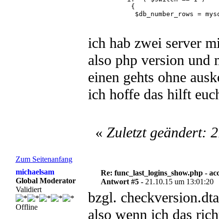
           {

            $db_number_rows = mysq
            while ( $db_temp = mys
             {

              for ( $db_temp_coun
ich hab zwei server mi
               {

                $db_entries [ $db
also php version und m
               }

              $db_counter++;

             }

einen gehts ohne ausk
           }

          //----------------------
ich hoffe das hilft euc
          mysqli_close( $db_connec
          return $db_entries;

         }

«
Zuletzt geändert:
Zum Seitenanfang
michaelsam
Re: func_last_logins_show.php - ac
Global Moderator
Antwort #5 -
21.10.15 um 13:01:20
Validiert
bzgl. checkversion.dta
Offline
also wenn ich das rich