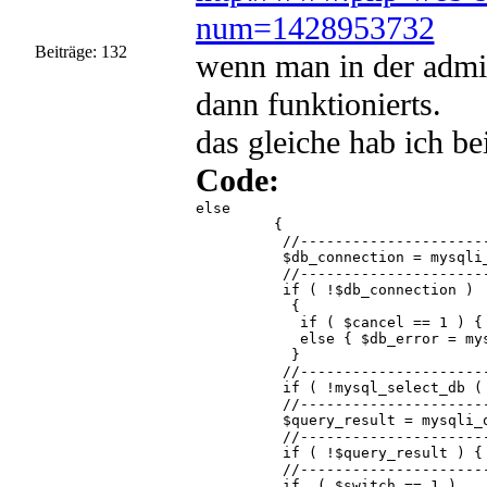
num=1428953732
Beiträge: 132
wenn man in der admin
dann funktionierts.
das gleiche hab ich b
Code:
else

         {

          //----------------------
          $db_connection = mysqli
          //----------------------
          if ( !$db_connection )

           {

            if ( $cancel == 1 ) {
            else { $db_error = mys
           }

          //----------------------
          if ( !mysql_select_db (
          //----------------------
          $query_result = mysqli_q
          //----------------------
          if ( !$query_result ) {
          //----------------------
          if  ( $switch == 1 )
