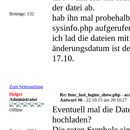
der datei ab.
Beiträge: 132
hab ihn mal probehalbe
sysinfo.php aufgerufen
ich lad die dateien mi
änderungsdatum ist d
17.10.
Zum Seitenanfang
Holger
Re: func_last_logins_show.php - ac
Administrator
Antwort #6 -
22.10.15 um 20:10:27
Eventuell mal die Dat
Offline
hochladen?
Die roten Symbole sin