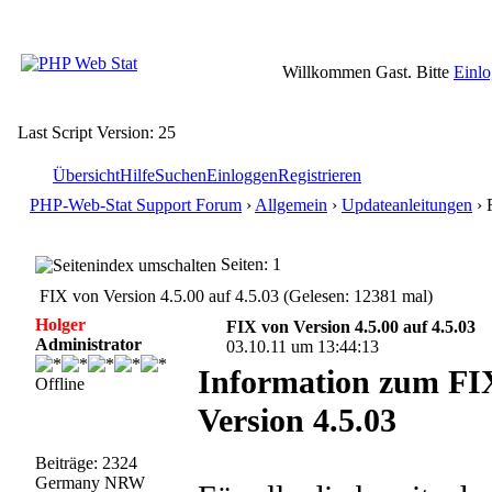
Willkommen Gast. Bitte
Einl
Last Script Version: 25
Übersicht
Hilfe
Suchen
Einloggen
Registrieren
PHP-Web-Stat Support Forum
›
Allgemein
›
Updateanleitungen
› 
Seiten: 1
FIX von Version 4.5.00 auf 4.5.03 (Gelesen: 12381 mal)
Holger
FIX von Version 4.5.00 auf 4.5.03
Administrator
03.10.11 um 13:44:13
Information zum FIX
Offline
Version 4.5.03
Beiträge: 2324
Germany NRW