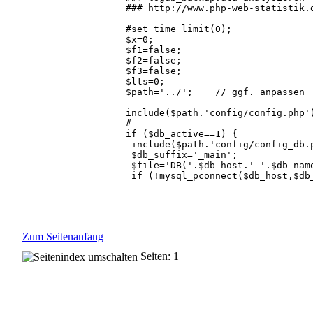
### http://www.php-web-statistik.d
#set_time_limit(0);

$x=0;

$f1=false;

$f2=false;

$f3=false;

$lts=0;

$path='../';	// ggf. anpassen

include($path.'config/config.php')
#										$db_active=1;	// Test

if ($db_active==1) {

 include($path.'config/config_db.p
 $db_suffix='_main';

 $file='DB('.$db_host.' '.$db_name
 if (!mysql_pconnect($db_host,$db_
 if (!mysql_select_db($db_name)) {
 $result=mysql_query('SELECT times
 if (!$result) {die(mysql_error())
} else {

 $file='log/logdb_backup.dta';

Zum Seitenanfang
 $handle=fopen($path.$file,'r');

}

Seiten: 1
do {

 $x++;

 if ($db_active==1) {if (!$a=mysql
 else {
