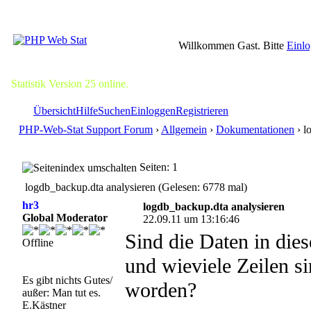
Willkommen Gast. Bitte
Einl
Statistik Version 25 online.
Übersicht
Hilfe
Suchen
Einloggen
Registrieren
PHP-Web-Stat Support Forum
›
Allgemein
›
Dokumentationen
› l
Seiten: 1
logdb_backup.dta analysieren (Gelesen: 6778 mal)
hr3
logdb_backup.dta analysieren
Global Moderator
22.09.11 um 13:16:46
Sind die Daten in dies
Offline
und wieviele Zeilen s
Es gibt nichts Gutes/
worden?
außer: Man tut es.
E.Kästner