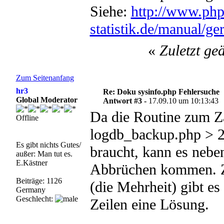
Siehe:
http://www.ph
statistik.de/manual/g
«
Zuletzt ge
Zum Seitenanfang
hr3
Re: Doku sysinfo.php Fehlersuche
Global Moderator
Antwort #3 -
17.09.10 um 10:13:43
Da die Routine zum Zä
Offline
logdb_backup.php > 2
Es gibt nichts Gutes/
braucht, kann es nebe
außer: Man tut es.
E.Kästner
Abbrüchen kommen. Z
Beiträge: 1126
(die Mehrheit) gibt e
Germany
Geschlecht:
Zeilen eine Lösung.