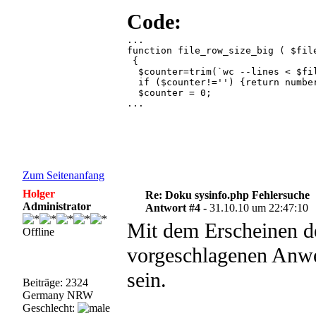
Code:
...

function file_row_size_big ( $file
  $counter=trim(`wc --lines < $file`);	// only Unix/Linux
  if ($counter!='') {return numbe

  $counter = 0;

... 

Zum Seitenanfang
Holger
Re: Doku sysinfo.php Fehlersuche
Administrator
Antwort #4 -
31.10.10 um 22:47:10
Mit dem Erscheinen de
Offline
vorgeschlagenen Anwei
sein.
Beiträge: 2324
Germany NRW
Geschlecht: