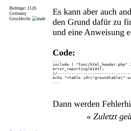
Beiträge: 1126
Es kann aber auch a
Germany
Geschlecht:
den Grund dafür zu fin
und eine Anweisung e
Code:
...

error_reporting(6143);

//-------------------------------
echo "<table id=\"groundtable\" w
... 

Dann werden Fehlerhi
«
Zuletzt ge