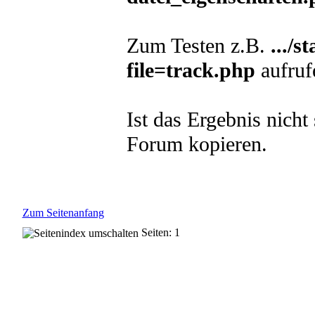
while (!FEOF($version_file)) {

 $version_file_entry=fgetcsv($vers
 if ( $version_file_entry[1]==bas
fclose ( $version_file );

Zum Testen z.B.
.../s
echo"<br>";

echo"<br>operating system:	".php_uname ('s');

file=track.php
aufruf
echo"</PRE>";

?> 

Ist das Ergebnis nicht 
Forum kopieren.
Zum Seitenanfang
Seiten: 1