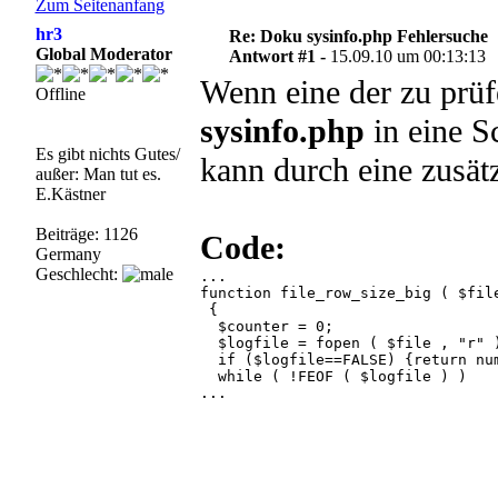
Zum Seitenanfang
hr3
Re: Doku sysinfo.php Fehlersuche
Global Moderator
Antwort #1 -
15.09.10 um 00:13:13
Wenn eine der zu prüfe
Offline
sysinfo.php
in eine Sc
Es gibt nichts Gutes/
kann durch eine zusät
außer: Man tut es.
E.Kästner
Beiträge: 1126
Code:
Germany
Geschlecht:
...

function file_row_size_big ( $file
 {

  $counter = 0;

  if ($logfile==FALSE) {return nu

  while ( !FEOF ( $logfile ) )

... 
