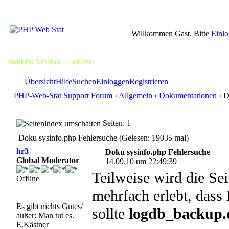
Willkommen Gast. Bitte
Einl
Statistik Version 25 online.
Übersicht
Hilfe
Suchen
Einloggen
Registrieren
PHP-Web-Stat Support Forum
›
Allgemein
›
Dokumentationen
› D
Seiten: 1
Doku sysinfo.php Fehlersuche (Gelesen: 19035 mal)
hr3
Doku sysinfo.php Fehlersuche
Global Moderator
14.09.10 um 22:49:39
Teilweise wird die Sei
Offline
mehrfach erlebt, dass
Es gibt nichts Gutes/
sollte
logdb_backup.
außer: Man tut es.
E.Kästner