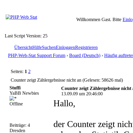
Willkommen Gast. Bitte
Einl
Last Script Version: 25
Übersicht
Hilfe
Suchen
Einloggen
Registrieren
PHP-Web-Stat Support Forum
›
Board (Deutsch)
›
Häufig auftret
Seiten:
1
2
Counter zeigt Zählergebnisse nicht an (Gelesen: 58626 mal)
Stuffi
Counter zeigt Zählergebnisse nicht
YaBB Newbies
13.09.09 um 20:46:00
Hallo,
Offline
der Counter zeigt nich
Beiträge: 4
Dresden