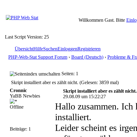
Willkommen Gast. Bitte
Einl
Last Script Version: 25
Übersicht
Hilfe
Suchen
Einloggen
Registrieren
PHP-Web-Stat Support Forum
›
Board (Deutsch)
›
Probleme & Fr
Seiten: 1
Skript installiert aber es zählt nicht. (Gelesen: 3859 mal)
Cronnic
Skript installiert aber es zählt nicht.
YaBB Newbies
29.08.09 um 15:22:27
Hallo zusammen. Ich h
Offline
installiert.
Leider scheint es irg
Beiträge: 1