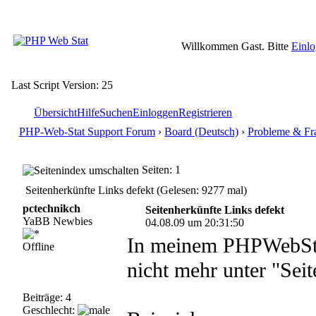
Willkommen Gast. Bitte
Einl
Last Script Version: 25
Übersicht
Hilfe
Suchen
Einloggen
Registrieren
PHP-Web-Stat Support Forum
›
Board (Deutsch)
›
Probleme & Fr
Seiten: 1
Seitenherkünfte Links defekt (Gelesen: 9277 mal)
pctechnikch
Seitenherkünfte Links defekt
YaBB Newbies
04.08.09 um 20:31:50
In meinem PHPWebStat
Offline
nicht mehr unter "Seit
Beiträge: 4
Geschlecht: