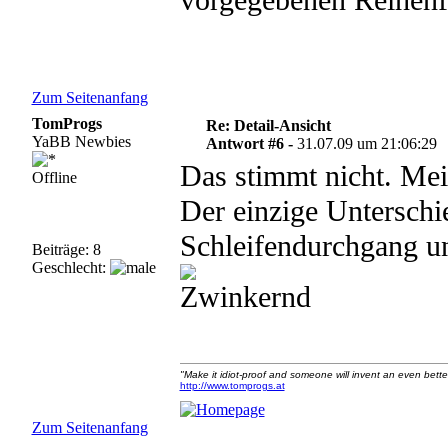
vorgegebenen Reihenfo
Zum Seitenanfang
TomProgs
Re: Detail-Ansicht
YaBB Newbies
Antwort #6 -
31.07.09 um 21:06:29
Das stimmt nicht. Mei
Offline
Der einzige Unterschi
Schleifendurchgang un
Beiträge: 8
Geschlecht:
"Make it idiot-proof and someone will invent an even better
http://www.tomprogs.at
Zum Seitenanfang