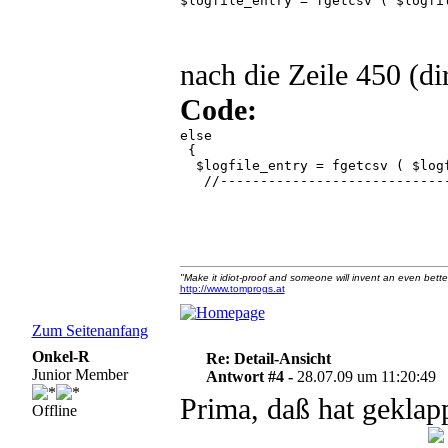
$logfile_entry = fgetcsv ( $logfi
nach die Zeile 450 (di
Code:
else

 {

  $logfile_entry = fgetcsv ( $log
   //-----------------------------
"Make it idiot-proof and someone will invent an even better
http://www.tomprogs.at
Zum Seitenanfang
Onkel-R
Re: Detail-Ansicht
Junior Member
Antwort #4 -
28.07.09 um 11:20:49
Prima, daß hat geklapp
Offline