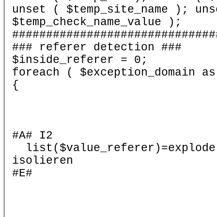
unset ( $temp_site_name ); uns
$temp_check_name_value );
##############################
### referer detection ###
$inside_referer = 0;
foreach ( $exception_domain as
{
#A# I2
list($value_referer)=explod
isolieren
#E#