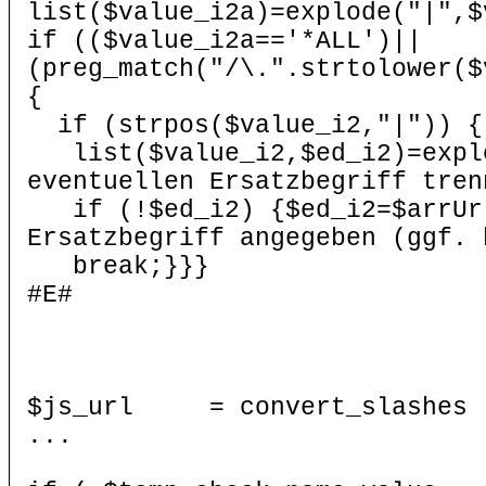
list($value_i2a)=explode(
if (($value_i2a=='*ALL')||
(preg_match("/\.".strtolower($
{
if (strpos($value_i2,"|")) {
list($value_i2,$ed_i2)=exp
eventuellen Ersatzbegriff tren
if (!$ed_i2) {$ed_i2=$arrU
Ersatzbegriff angegeben (ggf. 
break;}}}
#E#
$js_url = convert_slashe
...