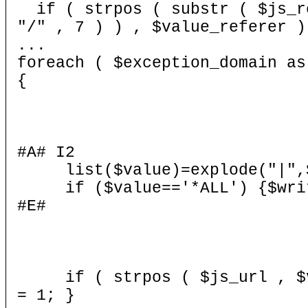
if ( strpos ( substr ( $js_re
"/" , 7 ) ) , $value_referer )
...
foreach ( $exception_domain as
{
#A# I2
list($value)=explode("|",
if ($value=='*ALL') {$write
#E#
if ( strpos ( $js_url , $v
= 1; }