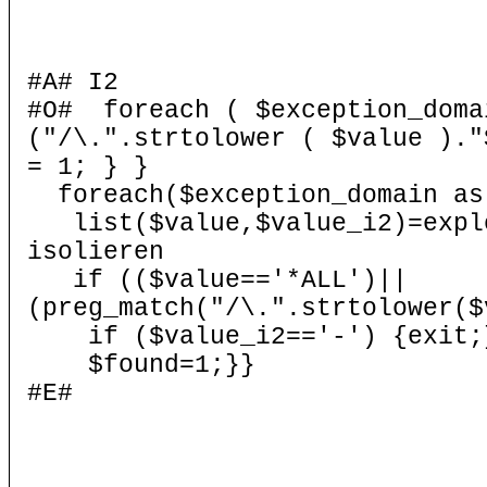
#A# I2
#O# foreach ( $exception_doma
("/\.".strtolower ( $value )."
= 1; } }
foreach($exception_domain as
list($value,$value_i2)=
isolieren
if (($value=='*ALL')||
(preg_match("/\.".strtolower($
if ($value_i2=='-') {exi
$found=1;}}
#E#