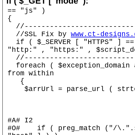
if ( $_GET [ 'mode' ):
== "js" )
{
//---------------------------
//SSL Fix by
www.ct-designs.
if ( $_SERVER [ "HTTPS" ] == 
"http:" , "https:" , $script_d
//---------------------------
foreach ( $exception_domain a
from within
{
$arrUrl = parse_url ( strtol
#A# I2
#O# if ( preg_match ("/\.".s