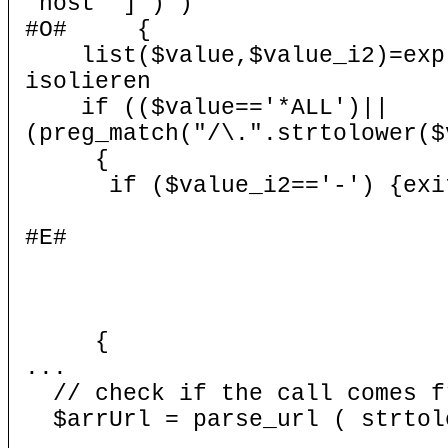
"host" ] ) )
#O# {
list($value,$value_i2)=
isolieren
if (($value=='*ALL')||
(preg_match("/\.".strtolower($
{
if ($value_i2=='-') {exi
#E#
{
...
// check if the call comes f
$arrUrl = parse_url ( strtolo