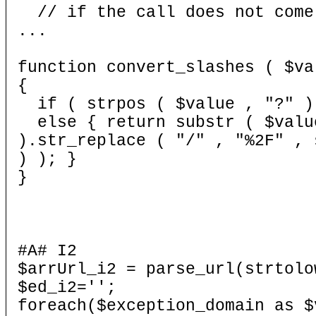
// if the call does not come
...
function convert_slashes ( $va
{
if ( strpos ( $value , "?" ) 
else { return substr ( $value
).str_replace ( "/" , "%2F" , 
) ); }
}
#A# I2
$arrUrl_i2 = parse_url(strtolo
$ed_i2='';
foreach($exception_domain as $