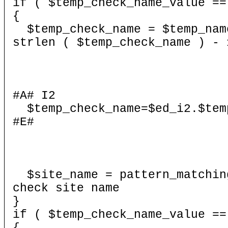
if ( $temp_check_name_value ==
{
$temp_check_name = $temp_name
strlen ( $temp_check_name ) - 
#A# I2
$temp_check_name=$ed_i2.$tem
#E#
$site_name = pattern_matching
check site name
}
if ( $temp_check_name_value ==