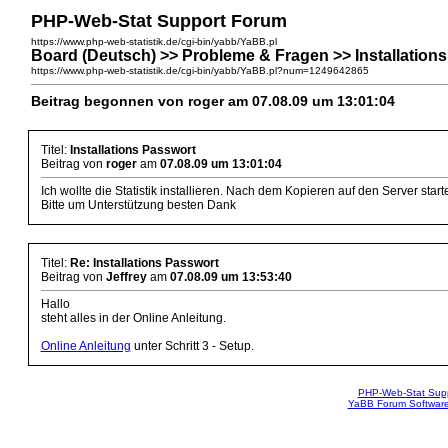
PHP-Web-Stat Support Forum
https://www.php-web-statistik.de/cgi-bin/yabb/YaBB.pl
Board (Deutsch) >> Probleme & Fragen >> Installation
https://www.php-web-statistik.de/cgi-bin/yabb/YaBB.pl?num=1249642865
Beitrag begonnen von roger am 07.08.09 um 13:01:04
Titel:
Installations Passwort
Beitrag von
roger
am
07.08.09 um 13:01:04
Ich wollte die Statistik installieren. Nach dem Kopieren auf den Server star
Bitte um Unterstützung besten Dank
Titel:
Re: Installations Passwort
Beitrag von
Jeffrey
am
07.08.09 um 13:53:40
Hallo
steht alles in der Online Anleitung.
Online Anleitung
unter Schritt 3 - Setup.
PHP-Web-Stat Sup
YaBB Forum Softwar