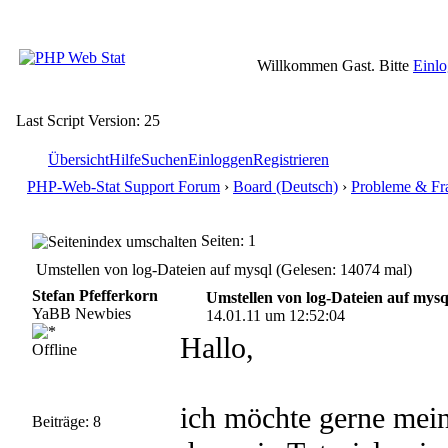
Willkommen Gast. Bitte
Einl
Last Script Version: 25
Übersicht
Hilfe
Suchen
Einloggen
Registrieren
PHP-Web-Stat Support Forum
›
Board (Deutsch)
›
Probleme & Fr
Seiten: 1
Umstellen von log-Dateien auf mysql (Gelesen: 14074 mal)
Stefan Pfefferkorn
Umstellen von log-Dateien auf mysq
YaBB Newbies
14.01.11 um 12:52:04
Hallo,
Offline
ich möchte gerne mein
Beiträge: 8