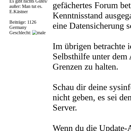
Es gibt nichts Gutes/
gefächertes Forum betr
außer: Man tut es.
E.Kästner
Kenntnisstand ausgega
Beiträge: 1126
eine Datensicherung s
Germany
Geschlecht:
Im übrigen betrachte 
Selbsthilfe unter de
Grenzen zu halten.
Schau dir deine sysinf
nicht geben, es sei d
Server.
Wenn du die Update-An