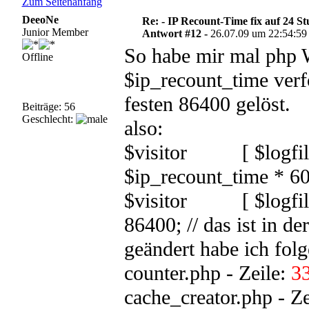
Zum Seitenanfang
DeeoNe
Re: - IP Recount-Time fix auf 24 S
Junior Member
Antwort #12 -
26.07.09 um 22:54:59
So habe mir mal php 
Offline
$ip_recount_time verfo
festen 86400 gelöst.
Beiträge: 56
Geschlecht:
also:
$visitor [ $logfile_e
$ip_recount_time * 60 )
$visitor [ $logfile_e
86400; // das ist in de
geändert habe ich fol
counter.php - Zeile:
3
cache_creator.php - Ze