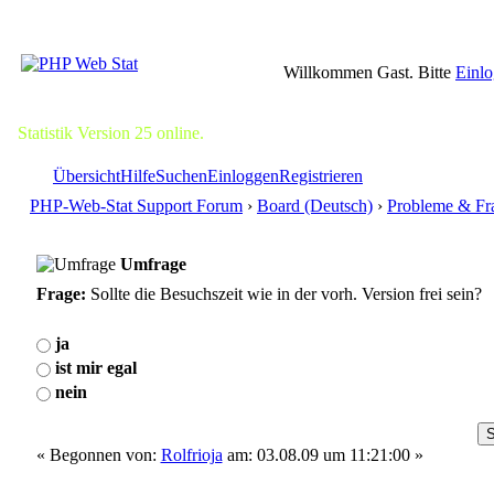
Willkommen Gast. Bitte
Einl
Statistik Version 25 online.
Übersicht
Hilfe
Suchen
Einloggen
Registrieren
PHP-Web-Stat Support Forum
›
Board (Deutsch)
›
Probleme & Fr
Umfrage
Frage:
Sollte die Besuchszeit wie in der vorh. Version frei sein?
ja
ist mir egal
nein
« Begonnen von:
Rolfrioja
am: 03.08.09 um 11:21:00 »