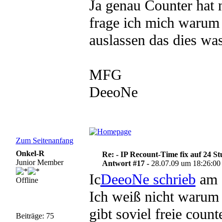
Ja genau Counter hat 
frage ich mich warum
auslassen das dies was
MFG
DeeoNe
Zum Seitenanfang
Onkel-R
Re: - IP Recount-Time fix auf 24 S
Junior Member
Antwort #17 -
28.07.09 um 18:26:00
Ic
DeeoNe schrieb
am 
Offline
Ich weiß nicht warum 
gibt soviel freie coun
Beiträge: 75