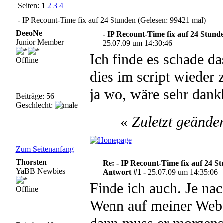
Seiten:
1
2
3
4
- IP Recount-Time fix auf 24 Stunden (Gelesen: 99421 mal)
DeeoNe
- IP Recount-Time fix auf 24 Stund
Junior Member
25.07.09 um 14:30:46
Ich finde es schade das
Offline
dies im script wieder
ja wo, wäre sehr dank
Beiträge: 56
Geschlecht:
«
Zuletzt geände
Zum Seitenanfang
Thorsten
Re: - IP Recount-Time fix auf 24 S
YaBB Newbies
Antwort #1 -
25.07.09 um 14:35:06
Finde ich auch. Je nac
Offline
Wenn auf meiner Webs