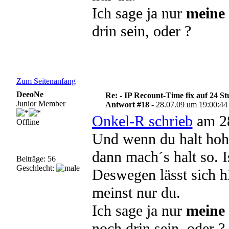
Ich sage ja nur
meine
drin sein, oder ?
Zum Seitenanfang
DeeoNe
Re: - IP Recount-Time fix auf 24 S
Junior Member
Antwort #18 -
28.07.09 um 19:00:44
Onkel-R schrieb
am 28
Offline
Und wenn du halt hohe
dann mach´s halt so. I
Beiträge: 56
Geschlecht:
Deswegen lässt sich h
meinst nur du.
Ich sage ja nur
meine
noch drin sein, oder ?