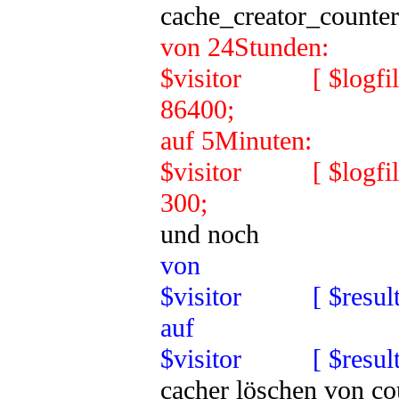
cache_creator_counter
von 24Stunden:
$visitor [ $logfile_e
86400;
auf 5Minuten:
$visitor [ $logfile_e
300;
und noch
von
$visitor [ $result [ 
auf
$visitor [ $result [ 
cacher löschen von cou